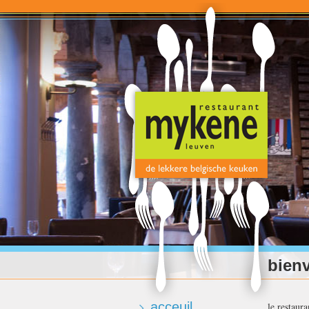
bien
acceuil
le restaur