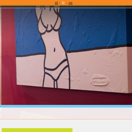
nl
-
fr
-
en