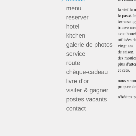
menu
la vieille
le passé. l
reserver
terrasse a
hotel
trouve aus
avec bouch
kitchen
utilisées d
galerie de photos
vingt ans. 
de saison,
service
des moules 
route
plus d'atte
et céto.
chèque-cadeau
nous somm
livre d'or
propose de
visiter & gagner
n'hésitez p
postes vacants
contact