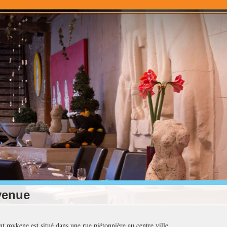
venue
ant mykene est situé dans une rue piétonnière au centre ville.